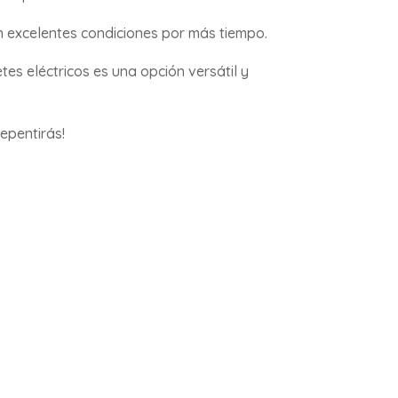
 excelentes condiciones por más tiempo.
es eléctricos es una opción versátil y
repentirás!
rico Windgoo, la solución perfecta para