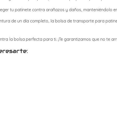
eger tu patinete contra arañazos y daños, manteniéndolo en
tura de un día completo, la bolsa de transporte para patinet
ntra la bolsa perfecta para ti. ¡Te garantizamos que no te ar
eresarte:
e manera eficiente y ecológica? Descubre el patinete eléct