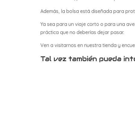
Además, la bolsa está diseñada para prot
Ya sea para un viaje corto o para una aven
práctica que no deberías dejar pasar.
Ven a visitarnos en nuestra tienda y encue
Tal vez también pueda int
¿Estás buscando una forma de moverte d
tus…